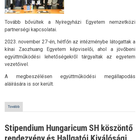
Tovább bővültek a Nyíregyházi Egyetem nemzetközi
partnerségi kapcsolatai.
2023. november 27-én, hétfőn az intézménybe látogattak a
kínai Zaozhuang Egyetem képviselői, ahol a jövőbeni
együttműködési lehetőségekről tárgyaltak az egyetem
vezetőivel.
A megbeszélésen együttműködési megállapodás
aláírására is sor került.
Tovább
(Kínai
delegáció
a
Nyíregyházi
Stipendium Hungaricum SH köszöntő
Egyetemen)
rendezvény és Hallgatói Kiválósági