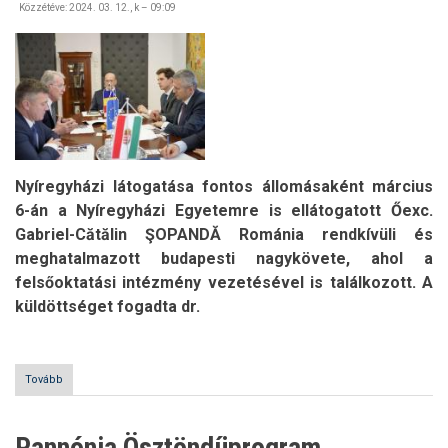
Közzétéve:
2024. 03. 12., k – 09:09
Nyíregyházi látogatása fontos állomásaként március
6-án a Nyíregyházi Egyetemre is ellátogatott Őexc.
Gabriel-Cătălin ŞOPANDĂ Románia rendkívüli és
meghatalmazott budapesti nagykövete, ahol a
felsőoktatási intézmény vezetésével is találkozott. A
küldöttséget fogadta dr.
Tovább
(Román
nagyköveti
látogatás)
Pannónia Ösztöndíjprogram