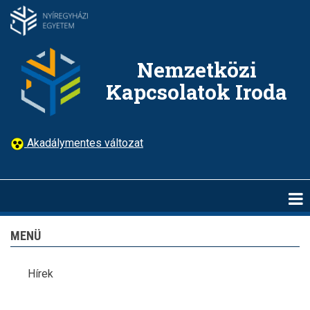
Ugrás
a
tartalomra
Nemzetközi
Kapcsolatok Iroda
Akadálymentes változat
MENÜ
Hírek