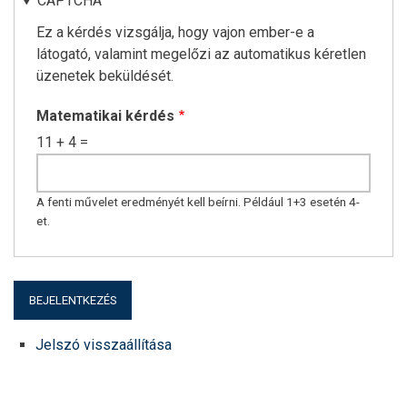
CAPTCHA
Ez a kérdés vizsgálja, hogy vajon ember-e a
látogató, valamint megelőzi az automatikus kéretlen
üzenetek beküldését.
Matematikai kérdés
11 + 4 =
A fenti művelet eredményét kell beírni. Például 1+3 esetén 4-
et.
Jelszó visszaállítása