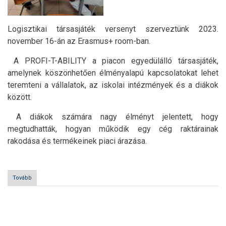
Logisztikai társasjáték versenyt szerveztünk 2023.
november 16-án az Erasmus+ room-ban.
A PROFI-T-ABILITY a piacon egyedülálló társasjáték,
amelynek köszönhetően élményalapú kapcsolatokat lehet
teremteni a vállalatok, az iskolai intézmények és a diákok
között.
A diákok számára nagy élményt jelentett, hogy
megtudhatták, hogyan működik egy cég raktárainak
rakodása és termékeinek piaci árazása.
Tovább
(Logisztikai
társasjáték
versenyen
vettek
részt
Oldalszámozás
nemzetközi