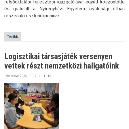
felsőoktatási fejlesztési igazgatójával együtt köszöntötte
és gratulált a Nyíregyházi Egyetem kiválósági díjban
részesülő ösztöndíjasainak.
Tovább
(Stipendium
Hungaricum
SH
köszöntő
Logisztikai társasjáték versenyen
rendezvény
és
vettek részt nemzetközi hallgatóink
Hallgatói
Kiválósági
Díjátadó
Közzétéve:
2023. 11. 17., p – 11:40
ünnepség)