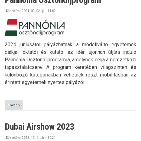
Közzétéve:
2024. 02. 02., p – 14:02
2024 júniusától pályázhatnak a modellváltó egyetemek
diákjai, oktatói és kutatói az idén újonnan útjára induló
Pannónia Ösztöndíjprogramra, amelynek célja a nemzetközi
tapasztalatcsere. A program keretében világszinten és
különböző kategóriákban vehetnek részt mobilitásban az
érintett egyetemek nyertes pályázói.
Tovább
(Pannónia
Ösztöndíjprogram)
Dubai Airshow 2023
Közzétéve:
2023. 12. 11., h – 10:21