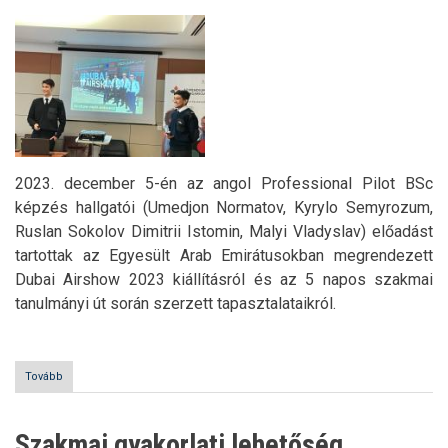
2023. december 5-én az angol Professional Pilot BSc
képzés hallgatói (Umedjon Normatov, Kyrylo Semyrozum,
Ruslan Sokolov Dimitrii Istomin, Malyi Vladyslav) előadást
tartottak az Egyesült Arab Emirátusokban megrendezett
Dubai Airshow 2023 kiállításról és az 5 napos szakmai
tanulmányi út során szerzett tapasztalataikról.
Tovább
(Dubai
Airshow
2023)
Szakmai gyakorlati lehetőség