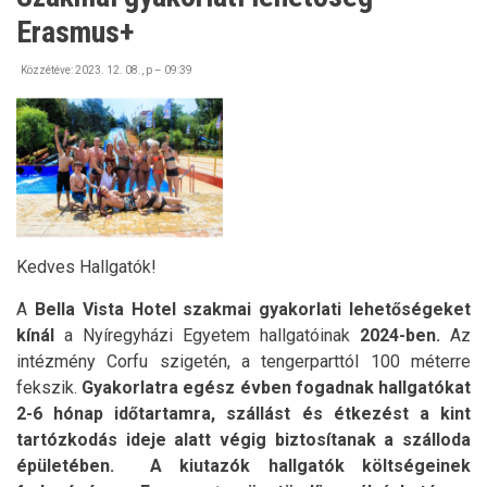
Erasmus+
Közzétéve:
2023. 12. 08., p – 09:39
Kedves Hallgatók!
A
Bella Vista Hotel szakmai gyakorlati lehetőségeket
kínál
a Nyíregyházi Egyetem hallgatóinak
2024-ben.
Az
intézmény Corfu szigetén, a tengerparttól 100 méterre
fekszik.
Gyakorlatra egész évben fogadnak hallgatókat
2-6 hónap időtartamra, szállást és étkezést a kint
tartózkodás ideje alatt végig biztosítanak a szálloda
épületében. A kiutazók hallgatók költségeinek