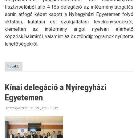
tisztviselőiből álló 4 fős delegáció az intézménylátogatás
során átfogó képet kapott a Nyíregyházi Egyetemen folyó
oktatási, kutatási és szolgáltatási tevékenységekről,
kiemelten az intézmény angol nyelven elérhető
képzéskínálatáról, valamint az ösztöndíjprogramok nyújtotta
lehetőségekről.
Tovább
(Kolumbiai
delegáció
a
Nyíregyházi
Kínai delegáció a Nyíregyházi
Egyetemen)
Egyetemen
Közzétéve:
2023. 11. 29., sze – 15:32