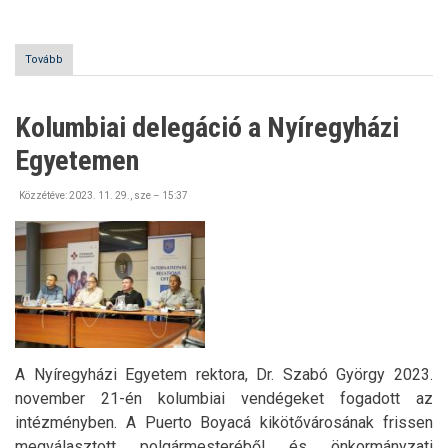
Tovább
(Cyprus
Wildlife
Research
Institute
Kolumbiai delegáció a Nyíregyházi
szakmai
gyakorlati
Egyetemen
lehetőségek)
Közzétéve:
2023. 11. 29., sze – 15:37
A Nyíregyházi Egyetem rektora, Dr. Szabó György 2023.
november 21-én kolumbiai vendégeket fogadott az
intézményben. A Puerto Boyacá kikötővárosának frissen
megválasztott polgármesteréből és önkormányzati