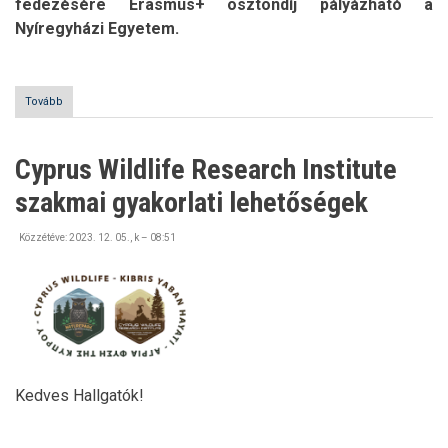
fedezésére Erasmus+ ösztöndíj pályázható a
Nyíregyházi Egyetem.
Tovább
(Szakmai
gyakorlati
lehetőség
Erasmus+)
Cyprus Wildlife Research Institute
szakmai gyakorlati lehetőségek
Közzétéve:
2023. 12. 05., k – 08:51
Kedves Hallgatók!