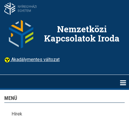
Ugrás
a
tartalomra
Nemzetközi
Kapcsolatok Iroda
Akadálymentes változat
MENÜ
Hírek