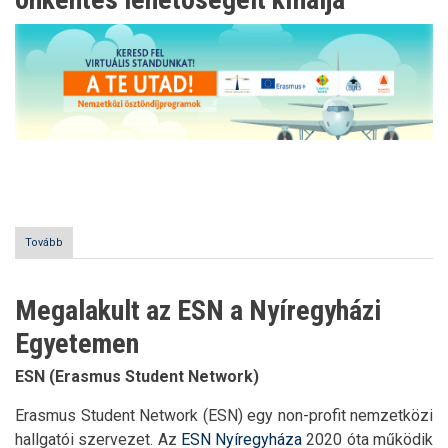
az
Erasmus+
és
az
Európai
Szolidaritási
Testület
új
programszakaszában)
Tovább
(Európai
Szolidaritási
Testület
önkéntes
Megalakult az ESN a Nyíregyházi
lehetőségeit
kínálja)
Egyetemen
ESN (Erasmus Student Network)
Erasmus Student Network (ESN) egy non-profit nemzetközi
hallgatói szervezet. Az
ESN Nyíregyháza
2020 óta működik