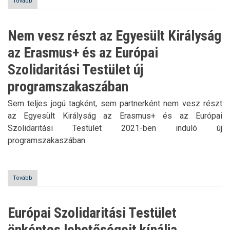
Tovább
(Vendégoktatói
lehetőség
Malajziában)
Nem vesz részt az Egyesült Királyság
az Erasmus+ és az Európai
Szolidaritási Testület új
programszakaszában
Sem teljes jogú tagként, sem partnerként nem vesz részt
az Egyesült Királyság az Erasmus+ és az Európai
Szolidaritási Testület 2021-ben induló új
programszakaszában.
Tovább
(Nem
vesz
részt
az
Európai Szolidaritási Testület
Egyesült
Királyság
önkéntes lehetőségeit kínálja