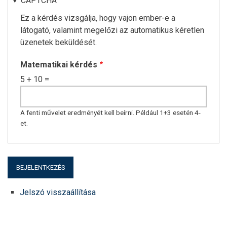
CAPTCHA
Ez a kérdés vizsgálja, hogy vajon ember-e a
látogató, valamint megelőzi az automatikus kéretlen
üzenetek beküldését.
Matematikai kérdés
5 + 10 =
A fenti művelet eredményét kell beírni. Például 1+3 esetén 4-
et.
Jelszó visszaállítása