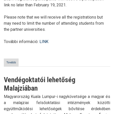
link no later than February 19, 2021.
Please note that we will receive all the registrations but
may need to limit the number of attending students from
the partner universities.
További információ:
LINK
Tovább
(Virtual
International
Winter
School
Vendégoktatói lehetőség
at
KAMK)
Malajziában
Magyarország Kuala Lumpur-i nagykövetsége a magyar és
a malajziai felsőoktatási intézmények közötti
együttműködési lehetőségek bővítése érdekében