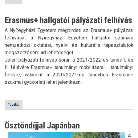
-
Folyamatban
az
Erasmus+ hallgatói pályázati felhívás
Erasmus+
International
A Nyíregyházi Egyetem meghirdeti az Erasmus+ pályázati
Room
kialakítása)
felhívását a Nyíregyházi Egyetem hallgatói számára
nemzetközi oktatási, nyelvi és kulturális tapasztalatok
megszerzésére ad lehetőséget.
Jelen pályázati felhívás során a 2021/2022-es tanév I. és
II. félévére Erasmus+ tanulmányi mobilitásra – tanulmányi
félévre, valamint a 2020/2021-es tanévben Erasmus+
szakmai gyakorlati lehet jelentkezni.
Tovább
(Erasmus+
hallgatói
pályázati
felhívás)
Ösztöndíjjal Japánban
A