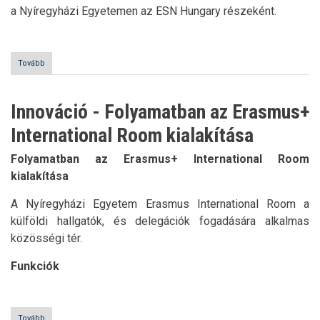
a Nyíregyházi Egyetemen az ESN Hungary részeként.
Tovább
(Megalakult
az
ESN
a
Innováció - Folyamatban az Erasmus+
Nyíregyházi
Egyetemen)
International Room kialakítása
Folyamatban az Erasmus+ International Room
kialakítása
A Nyíregyházi Egyetem Erasmus International Room a
külföldi hallgatók, és delegációk fogadására alkalmas
közösségi tér.
Funkciók
Tovább
(Innováció