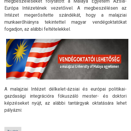
megbeszéléseket folytatott a Malaya Egyetem Ázsia-
Európa Intézetének vezetőivel. A megbeszélésen az
Intézet megerősítette szándékát, hogy a malajziai
munkaerőhiányra tekintettel magyar vendégoktatókat
fogadjon, az alábbi feltételekkel.
A malajziai Intézet délkelet-ázsiai és európai politikai-
gazdasági integrációra fókuszáló mester- és doktori
képzéseket nyújt, az alábbi tantárgyak oktatására lehet
pályázni: