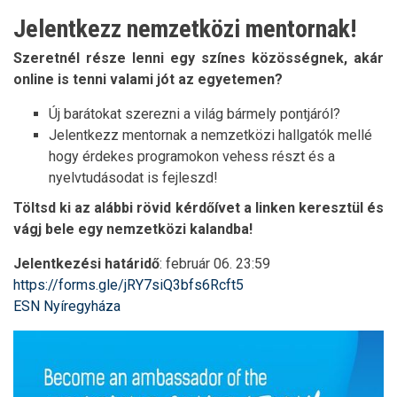
Jelentkezz nemzetközi mentornak!
Szeretnél része lenni egy színes közösségnek, akár
online is tenni valami jót az egyetemen?
Új barátokat szerezni a világ bármely pontjáról?
Jelentkezz mentornak a nemzetközi hallgatók mellé
hogy érdekes programokon vehess részt és a
nyelvtudásodat is fejleszd!
Töltsd ki az alábbi rövid kérdőívet a linken keresztül és
vágj bele egy nemzetközi kalandba!
Jelentkezési határidő
: február 06. 23:59
https://forms.gle/jRY7siQ3bfs6Rcft5
ESN Nyíregyháza