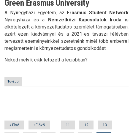
Green Erasmus University
A Nyíregyházi Egyetem, az
Erasmus Student Network
Nyíregyháza és a
Nemzetközi Kapcsolatok Iroda
is
elkötelezett a környezettudatos szemlélet támogatásában,
ezért ezen kiadvánnyal és a 2021-es tavaszi félévben
tervezett eseményeinkkel szeretnénk minél több emberrel
megismertetni a környezettudatos gondolkodást.
Neked melyik cikk tetszett a legjobban?
Tovább
(Green
Erasmus
University)
Oldalszámozás
Első
« Első
Előző
‹ Előző
…
Oldal
11
Oldal
12
Oldal
13
oldal
oldal