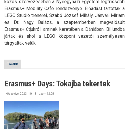
közös szervezésében a Nyíregyházi Egyetem legfrissebb
Erasmus+ Mobility Café rendezvénye. Előadást tartottak a
LEGO Studió trénerei, Szabó József Mihály, Jánvári Miriam
és Dr. Nagy Balázs, a szeptemberben megvalósult
Erasmus+ útjukról, aminek keretében a Dániában, Billundba
jártak és ahol a LEGO központ vezetői személyesen
tárgyaltak velük.
Tovább
(Mobility
Café)
Erasmus+ Days: Tokajba tekertek
Közzétéve:
2023. 10. 18., sze – 12:08