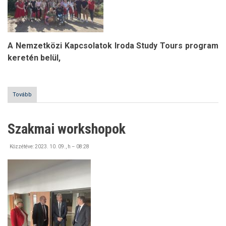
A Nemzetközi Kapcsolatok Iroda Study Tours program
keretén belül,
Tovább
(Study
Tour:
Nagyvárad
volt
Szakmai workshopok
a
cél)
Közzétéve:
2023. 10. 09., h – 08:28