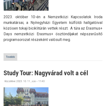
2023. október 10-én a Nemzetközi Kapcsolatok Iroda
munkatársai, a Nyíregyházi Egyetem külföldi hallgatóival
közösen tokaji biciklitúrán vettek részt. A túra az Erasmus+
Days nemzetközi Erasmus+ ösztöndíjakat népszerűsítő
programsorozat részeként valósult meg.
Tovább
(Erasmus+
Days:
Tokajba
tekertek)
Study Tour: Nagyvárad volt a cél
Közzétéve:
2023. 10. 11., sze – 11:40