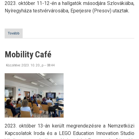
2023. október 11-12-én a hallgatók másodjára Szlovákiába,
Nyíregyháza testvérvárosába, Eperjesre (Presov) utaztak.
Tovább
(2.
Study
Tour:
Eperjesre
Mobility Café
utaztak
hallgatóink)
Közzétéve:
2023. 10. 20., p – 08:44
2023. október 13-án került megrendezésre a Nemzetközi
Kapcsolatok Iroda és a LEGO Education Innovation Studio