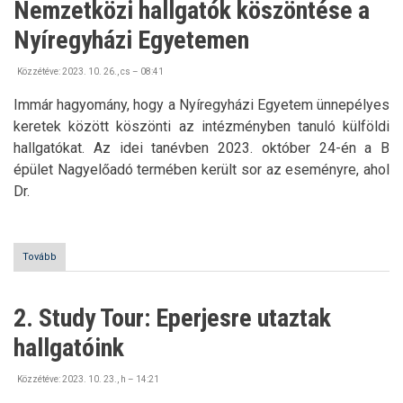
Nemzetközi hallgatók köszöntése a
Nyíregyházi Egyetemen
Közzétéve:
2023. 10. 26., cs – 08:41
Immár hagyomány, hogy a Nyíregyházi Egyetem ünnepélyes
keretek között köszönti az intézményben tanuló külföldi
hallgatókat. Az idei tanévben 2023. október 24-én a B
épület Nagyelőadó termében került sor az eseményre, ahol
Dr.
Tovább
(Nemzetközi
hallgatók
köszöntése
a
2. Study Tour: Eperjesre utaztak
Nyíregyházi
Egyetemen)
hallgatóink
Közzétéve:
2023. 10. 23., h – 14:21