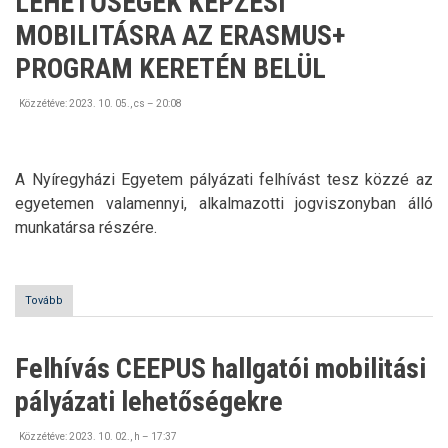
LEHETŐSÉGEK KÉPZÉSI
MOBILITÁSRA AZ ERASMUS+
PROGRAM KERETÉN BELÜL
Közzétéve:
2023. 10. 05., cs – 20:08
A Nyíregyházi Egyetem pályázati felhívást tesz közzé az
egyetemen valamennyi, alkalmazotti jogviszonyban álló
munkatársa részére.
Tovább
(FELHÍVÁS
PÓTPÁLYÁZATI
LEHETŐSÉGEK
KÉPZÉSI
Felhívás CEEPUS hallgatói mobilitási
MOBILITÁSRA
AZ
pályázati lehetőségekre
ERASMUS+
PROGRAM
KERETÉN
Közzétéve:
2023. 10. 02., h – 17:37