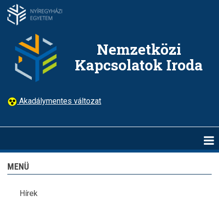
Ugrás
a
tartalomra
Nemzetközi
Kapcsolatok Iroda
Akadálymentes változat
MENÜ
Hírek