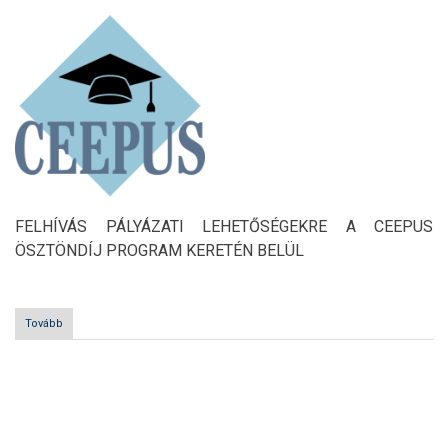
BELÜL)
FELHÍVÁS PÁLYÁZATI LEHETŐSÉGEKRE A CEEPUS
ÖSZTÖNDÍJ PROGRAM KERETÉN BELÜL
Tovább
(Felhívás
CEEPUS
hallgatói
mobilitási
pályázati
Oldalszámozás
lehetőségekre)