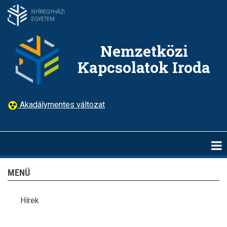
Ugrás
a
tartalomra
Nemzetközi
Kapcsolatok Iroda
Akadálymentes változat
MENÜ
Hírek