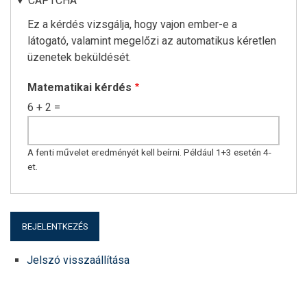
CAPTCHA
Ez a kérdés vizsgálja, hogy vajon ember-e a
látogató, valamint megelőzi az automatikus kéretlen
üzenetek beküldését.
Matematikai kérdés
6 + 2 =
A fenti művelet eredményét kell beírni. Például 1+3 esetén 4-
et.
Jelszó visszaállítása