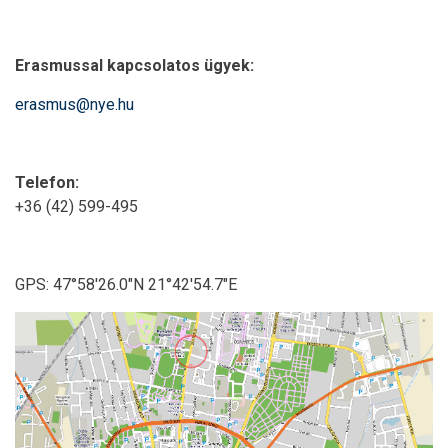
Erasmussal kapcsolatos ügyek:
erasmus@nye.hu
Telefon:
+36 (42) 599-495
GPS: 47°58'26.0"N 21°42'54.7"E