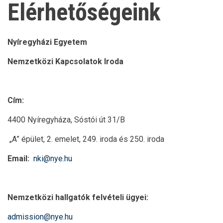
Elérhetőségeink
Nyíregyházi Egyetem
Nemzetközi Kapcsolatok Iroda
Cím:
4400 Nyíregyháza, Sóstói út 31/B
„A” épület, 2. emelet, 249. iroda és 250. iroda
Email:
nki@nye.hu
Nemzetközi hallgatók felvételi ügyei:
admission@nye.hu