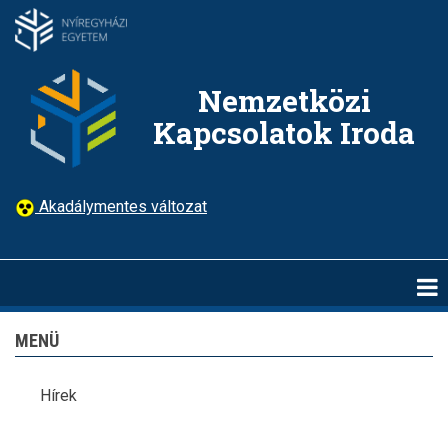
Ugrás
a
tartalomra
Nemzetközi
Kapcsolatok Iroda
Akadálymentes változat
MENÜ
Hírek