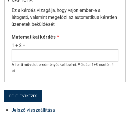
CAPTCHA
Ez a kérdés vizsgálja, hogy vajon ember-e a
látogató, valamint megelőzi az automatikus kéretlen
üzenetek beküldését.
Matematikai kérdés
1 + 2 =
A fenti művelet eredményét kell beírni. Például 1+3 esetén 4-
et.
Jelszó visszaállítása