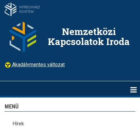
Ugrás
a
tartalomra
Nemzetközi
Kapcsolatok Iroda
Akadálymentes változat
MENÜ
Hírek