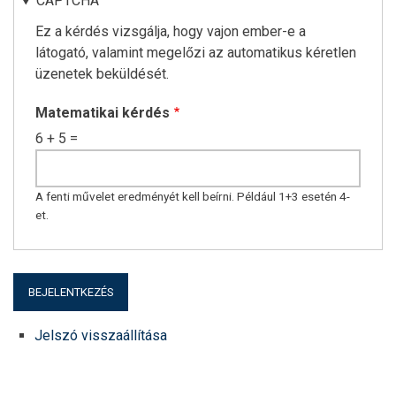
CAPTCHA
Ez a kérdés vizsgálja, hogy vajon ember-e a
látogató, valamint megelőzi az automatikus kéretlen
üzenetek beküldését.
Matematikai kérdés
6 + 5 =
A fenti művelet eredményét kell beírni. Például 1+3 esetén 4-
et.
Jelszó visszaállítása