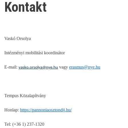
Kontakt
Vaskó Orsolya
Intézményi mobilitási koordinátor
E-mail:
vagy
erasmus@nye.hu
vasko.orsolya@nye.hu
Tempus Közalapítvány
Honlap:
https://pannoniaosztondij.hu/
Tel: (+36 1) 237-1320