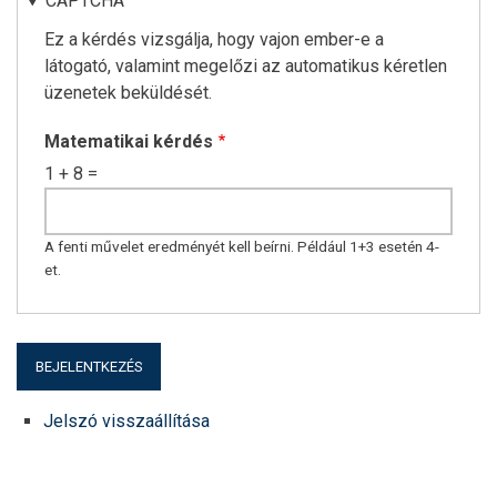
CAPTCHA
Ez a kérdés vizsgálja, hogy vajon ember-e a
látogató, valamint megelőzi az automatikus kéretlen
üzenetek beküldését.
Matematikai kérdés
1 + 8 =
A fenti művelet eredményét kell beírni. Például 1+3 esetén 4-
et.
Jelszó visszaállítása