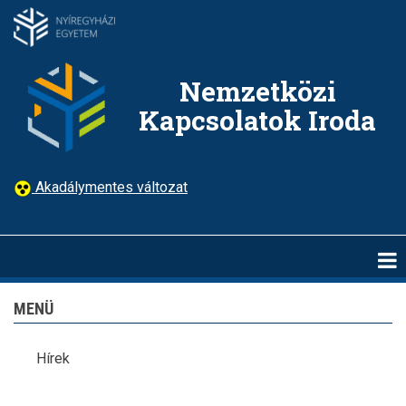
Ugrás
a
tartalomra
Nemzetközi
Kapcsolatok Iroda
Akadálymentes változat
MENÜ
Hírek