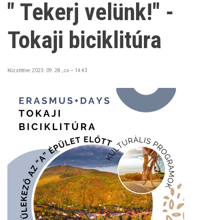
" Tekerj velünk!" -
Tokaji biciklitúra
Közzétéve:
2023. 09. 28., cs – 14:43