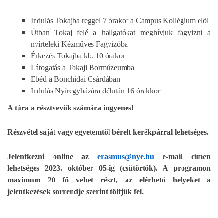
Indulás Tokajba reggel 7 órakor a Campus Kollégium elől
Útban Tokaj felé a hallgatókat meghívjuk fagyizni a
nyírteleki Kézműves Fagyizóba
Érkezés Tokajba kb. 10 órakor
Látogatás a Tokaji Bormúzeumba
Ebéd a Bonchidai Csárdában
Indulás Nyíregyházára délután 16 órakkor
A túra a résztvevők számára ingyenes!
Részvétel saját vagy egyetemtől bérelt kerékpárral lehetséges.
Jelentkezni online az
erasmus@nye.hu
e-mail címen
lehetséges 2023. október 05-ig (csütörtök). A programon
maximum 20 fő vehet részt, az elérhető helyeket a
jelentkezések sorrendje szerint töltjük fel.