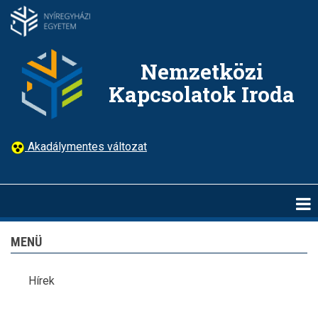
Ugrás
a
tartalomra
Nemzetközi
Kapcsolatok Iroda
Akadálymentes változat
MENÜ
Hírek