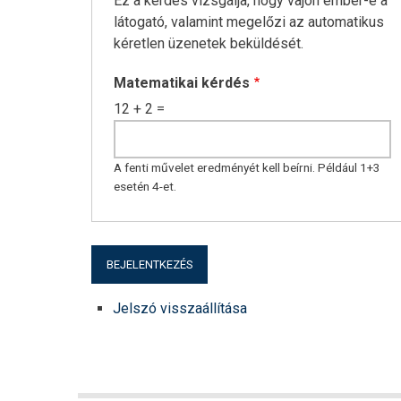
Ez a kérdés vizsgálja, hogy vajon ember-e a
látogató, valamint megelőzi az automatikus
kéretlen üzenetek beküldését.
Matematikai kérdés
12 + 2 =
A fenti művelet eredményét kell beírni. Például 1+3
esetén 4-et.
Jelszó visszaállítása