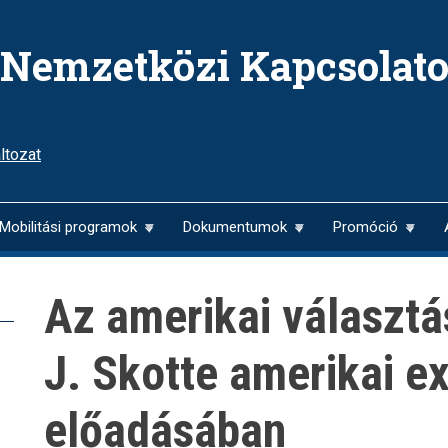
Nemzetközi Kapcsolato
ltozat
Mobilitási programok
Dokumentumok
Promóció
Az amerikai választás
J. Skotte amerikai e
előadásában