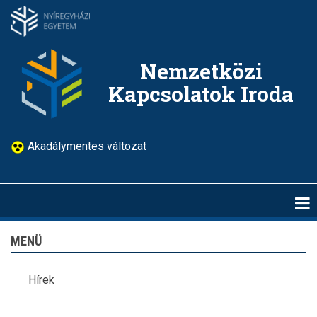
Ugrás
a
tartalomra
Nemzetközi
Kapcsolatok Iroda
Akadálymentes változat
MENÜ
Hírek