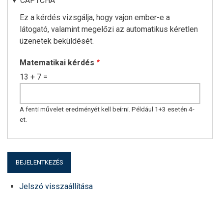
CAPTCHA
Ez a kérdés vizsgálja, hogy vajon ember-e a
látogató, valamint megelőzi az automatikus kéretlen
üzenetek beküldését.
Matematikai kérdés
13 + 7 =
A fenti művelet eredményét kell beírni. Például 1+3 esetén 4-
et.
Jelszó visszaállítása