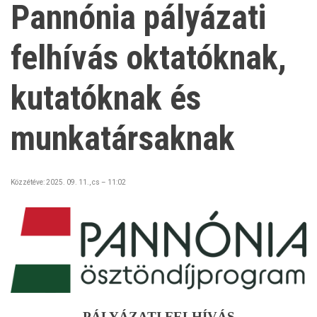
Pannónia pályázati
felhívás oktatóknak,
kutatóknak és
munkatársaknak
Közzétéve:
2025. 09. 11., cs – 11:02
PÁLYÁZATI FELHÍVÁS