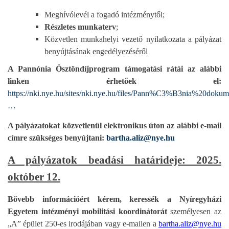
Meghívólevél a fogadó intézménytől;
Részletes munkaterv
;
Közvetlen munkahelyi vezető nyilatkozata a pályázat
benyújtásának engedélyezéséről
A Pannónia Ösztöndíjprogram támogatási rátái az alábbi
linken érhetőek el:
https://nki.nye.hu/sites/nki.nye.hu/files/Pann%C3%B3nia%20doku
…
A pályázatokat közvetlenül elektronikus úton az alábbi e-mail
címre szükséges benyújtani:
bartha.aliz@nye.hu
A pályázatok beadási határideje: 2025.
október 12.
Bővebb információért kérem, keressék a Nyíregyházi
Egyetem intézményi mobilitási koordinátorát
személyesen az
„A” épület 250-es irodájában vagy e-mailen a
bartha.aliz@nye.hu