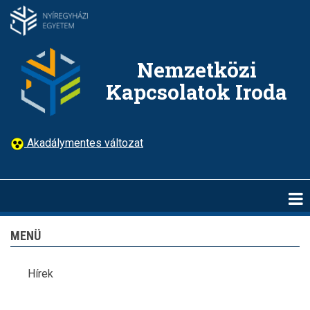
Ugrás
a
tartalomra
Nemzetközi
Kapcsolatok Iroda
Akadálymentes változat
MENÜ
Hírek