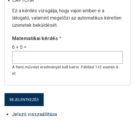
CAPTCHA
Ez a kérdés vizsgálja, hogy vajon ember-e a
látogató, valamint megelőzi az automatikus kéretlen
üzenetek beküldését.
Matematikai kérdés
6 + 5 =
A fenti művelet eredményét kell beírni. Például 1+3 esetén 4-
et.
Jelszó visszaállítása