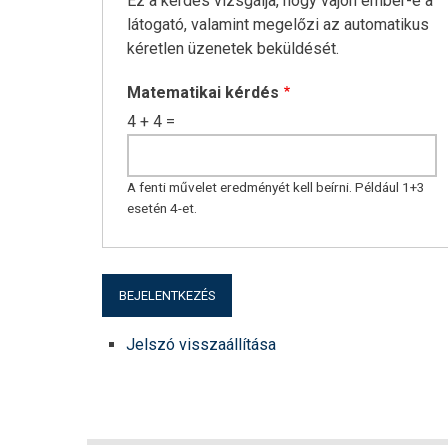
Ez a kérdés vizsgálja, hogy vajon ember-e a
látogató, valamint megelőzi az automatikus
kéretlen üzenetek beküldését.
Matematikai kérdés
4 + 4 =
A fenti művelet eredményét kell beírni. Például 1+3
esetén 4-et.
Jelszó visszaállítása