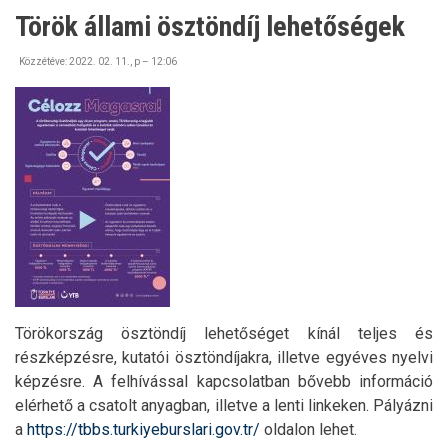
AMERICA
Török állami ösztöndíj lehetőségek
program!)
Közzétéve:
2022. 02. 11., p – 12:06
Törökország ösztöndíj lehetőséget kínál teljes és
részképzésre, kutatói ösztöndíjakra, illetve egyéves nyelvi
képzésre. A felhívással kapcsolatban bővebb információ
elérhető a csatolt anyagban, illetve a lenti linkeken. Pályázni
a
https://tbbs.turkiyeburslari.gov.tr/
oldalon lehet.