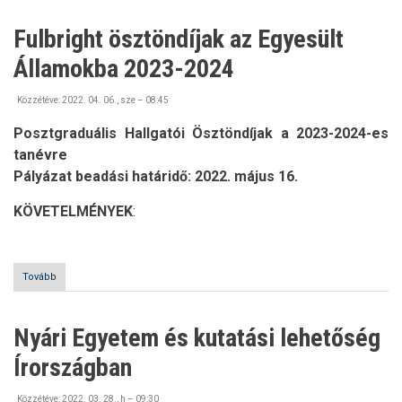
felhívások)
Fulbright ösztöndíjak az Egyesült
Államokba 2023-2024
Közzétéve:
2022. 04. 06., sze – 08:45
Posztgraduális Hallgatói Ösztöndíjak a 2023-2024-es
tanévre
Pályázat beadási határidő: 2022. május 16.
KÖVETELMÉNYEK
:
Tovább
(Fulbright
ösztöndíjak
az
Egyesült
Nyári Egyetem és kutatási lehetőség
Államokba
2023-
Írországban
2024)
Közzétéve:
2022. 03. 28., h – 09:30