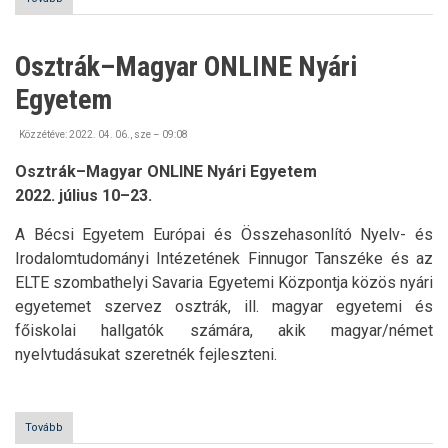
NYÁRI
AKADÉMIA
)
Osztrák–Magyar ONLINE Nyári
Egyetem
Közzétéve:
2022. 04. 06., sze – 09:08
Osztrák–Magyar ONLINE Nyári Egyetem
2022. július 10–23.
A Bécsi Egyetem Európai és Összehasonlító Nyelv- és
Irodalomtudományi Intézetének Finnugor Tanszéke és az
ELTE szombathelyi Savaria Egyetemi Központja közös nyári
egyetemet szervez osztrák, ill. magyar egyetemi és
főiskolai hallgatók számára, akik magyar/német
nyelvtudásukat szeretnék fejleszteni.
Tovább
(Osztrák–
Magyar