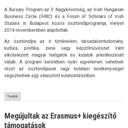
A Bursary Program az Ír Nagykövetség, az Irish Hungarian
Business Circle (IHBC) és a Forum of Scholars of Irish
Studies in Budapest közös ösztöndíjprogramja, melyet
2014 novemberében alapítottak.
Az ösztöndíjra az ír történelem, társadalomtudomány,
kultúra, politika, zene vagy képzőművészet iránt
elkötelezett magyar hallgatók és kutatók jelentkezését
várják. A program keretében nyári egyetemen vehetnek
részt az ösztöndíjasok vagy kutatási tevékenységet
végezhetnek egy választott kutatóintézetben.
Tovább
(Nyári
Egyetem
és
kutatási
Megújultak az Erasmus+ kiegészítő
lehetőség
Írországban)
támogatások