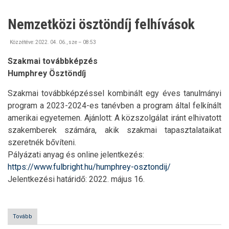
ONLINE
Nyári
Nemzetközi ösztöndíj felhívások
Egyetem)
Közzétéve:
2022. 04. 06., sze – 08:53
Szakmai továbbképzés
Humphrey Ösztöndíj
Szakmai továbbképzéssel kombinált egy éves tanulmányi
program a 2023-2024-es tanévben a program által felkínált
amerikai egyetemen. Ajánlott: A közszolgálat iránt elhivatott
szakemberek számára, akik szakmai tapasztalataikat
szeretnék bővíteni.
Pályázati anyag és online jelentkezés:
https://www.fulbright.hu/humphrey-osztondij/
Jelentkezési határidő: 2022. május 16.
Tovább
(Nemzetközi
ösztöndíj