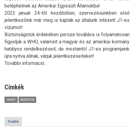
beléphetnek az Amerikai Egyesült Államokba!
2022 január 24-től kezdődően, szervezésünkben első
jelentkezőink már meg is kapták az általunk intézett J1-es
vízumot!
Biztonságotok érdekében persze továbbra is folyamatosan
figyeljük a WHO, valamint a magyar és az amerikai kormány
hatályos rendelkezéseit, de mostantól J1-es programjaink
újra nyitva állnak, várjuk jelentkezéseiteket!
További információ...
Címkék
CAMP
AMERICA
Tovább
(Vár
a
CAMP