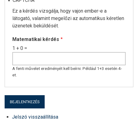
CAPTCHA
Ez a kérdés vizsgálja, hogy vajon ember-e a
látogató, valamint megelőzi az automatikus kéretlen
üzenetek beküldését.
Matematikai kérdés
1 + 0 =
A fenti művelet eredményét kell beírni. Például 1+3 esetén 4-
et.
Jelszó visszaállítása