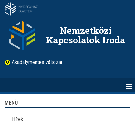
Ugrás
a
tartalomra
Nemzetközi
Kapcsolatok Iroda
Akadálymentes változat
MENÜ
Hírek