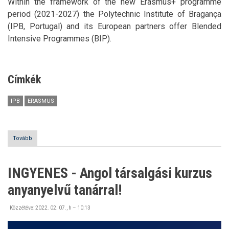
Within the framework of the new Erasmus+ programme
period (2021-2027) the Polytechnic Institute of Bragança
(IPB, Portugal) and its European partners offer Blended
Intensive Programmes (BIP).
Címkék
IPB
ERASMUS
Tovább
(IPB
-
Erasmus+
Blended
INGYENES - Angol társalgási kurzus
Intensive
Programmes)
anyanyelvű tanárral!
Közzétéve:
2022. 02. 07., h – 10:13