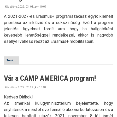
Közzétéve:
2022. 03. 04., p – 10:09
A 2021-2027-es Erasmus+ programszakasz egyik kiemelt
prioritása az inklúzió és a sokszínűség. Ezért a program
jelentős figyelmet fordít arra, hogy ha hallgatóként
kevesebb lehetőséggel rendelkezel, akkor is nagyobb
eséllyel vehess részt az Erasmus+ mobilitásban.
Tovább
(Megújultak
az
Erasmus+
kiegészítő
Vár a CAMP AMERICA program!
támogatások)
Közzétéve:
2022. 02. 22., k – 13:48
Kedves Diákok!
Az amerikai külügyminisztérium bejelentette, hogy
enyhítenek a másfél éve fennálló utazási korlátozáson és a
teljesen beoltott utazók 2021. november 8.-tól ismét