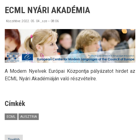
ECML NYÁRI AKADÉMIA
Közzétéve:
2022. 05. 04., sze – 08:06
A Modern Nyelvek Európai Központja pályázatot hirdet az
ECML Nyári Akadémiáján való részvételre.
Címkék
ECML
AUSZTRIA
Tovább
(ECML