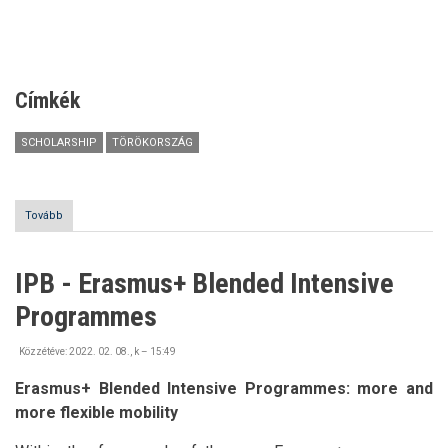
Címkék
SCHOLARSHIP
TÖRÖKORSZÁG
Tovább
(Török
állami
ösztöndíj
lehetőségek)
IPB - Erasmus+ Blended Intensive
Programmes
Közzétéve:
2022. 02. 08., k – 15:49
Erasmus+ Blended Intensive Programmes: more and
more flexible mobility