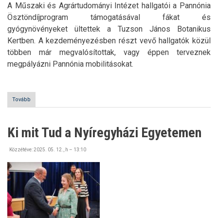
A Műszaki és Agrártudományi Intézet hallgatói a Pannónia
Ösztöndíjprogram támogatásával fákat és
gyógynövényeket ültettek a Tuzson János Botanikus
Kertben. A kezdeményezésben részt vevő hallgatók közül
többen már megvalósítottak, vagy éppen terveznek
megpályázni Pannónia mobilitásokat.
Tovább
(Pannónia
fákat
és
növényeket
Ki mit Tud a Nyíregyházi Egyetemen
ültettek
a
hallgatók)
Közzétéve:
2025. 05. 12., h – 13:10