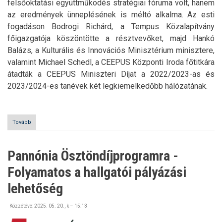
felsőoktatási együttműködés stratégiai fóruma volt, hanem
az eredmények ünneplésének is méltó alkalma. Az esti
fogadáson Bodrogi Richárd, a Tempus Közalapítvány
főigazgatója köszöntötte a résztvevőket, majd Hankó
Balázs, a Kulturális és Innovációs Minisztérium minisztere,
valamint Michael Schedl, a CEEPUS Központi Iroda főtitkára
átadták a CEEPUS Miniszteri Díjat a 2022/2023-as és
2023/2024-es tanévek két legkiemelkedőbb hálózatának.
Tovább
(Nemzetközi
elismerésben
részesült
a
Pannónia Ösztöndíjprogramra -
Nyíregyházi
Egyetem
Folyamatos a hallgatói pályázási
CEEPUS
hálózati
lehetőség
tagsága)
Közzétéve:
2025. 05. 20., k – 15:13