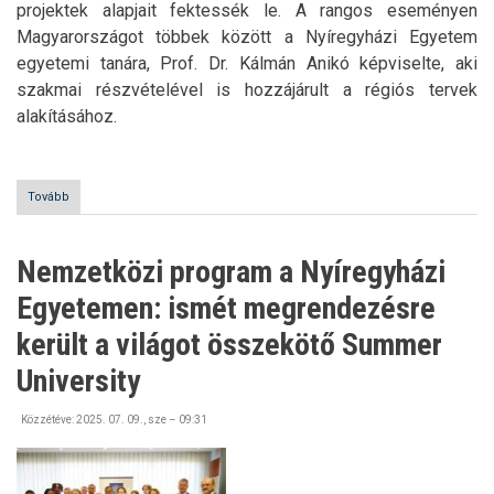
projektek alapjait fektessék le. A rangos eseményen
Magyarországot többek között a Nyíregyházi Egyetem
egyetemi tanára, Prof. Dr. Kálmán Anikó képviselte, aki
szakmai részvételével is hozzájárult a régiós tervek
alakításához.
Tovább
(Nemzetközi
együttműködések
jövője
a
Nemzetközi program a Nyíregyházi
Duna
mentén
Egyetemen: ismét megrendezésre
–
Nyíregyházi
került a világot összekötő Summer
részvétel
a
University
DanubE+
Cooperation
Közzétéve:
2025. 07. 09., sze – 09:31
konferencián)