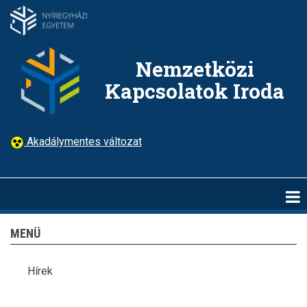
Ugrás
a
tartalomra
Nemzetközi
Kapcsolatok Iroda
Akadálymentes változat
MENÜ
Hírek