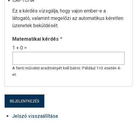
CAPTCHA
Ez a kérdés vizsgálja, hogy vajon ember-e a
látogató, valamint megelőzi az automatikus kéretlen
üzenetek beküldését.
Matematikai kérdés
1 + 0 =
A fenti művelet eredményét kell beírni. Például 1+3 esetén 4-
et.
Jelszó visszaállítása