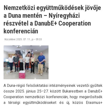
Nemzetközi együttműködések jövője
a Duna mentén – Nyíregyházi
részvétel a DanubE+ Cooperation
konferencián
Közzétéve:
2025. 07. 11., p – 09:33
A Duna-régió felsőoktatási intézményeinek vezetői gyűltek
össze 2025. június 25–27. között Bukarestben a DanubE+
Cooperation nemzetközi konferencián, hogy megerősítsék
a térségi együttműködéseket és új, közös Erasmus+