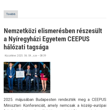
Tovább
(Az
Év
Diákja
–
Nemzetközi elismerésben részesült
Rangos
elismerést
a Nyíregyházi Egyetem CEEPUS
kapott
a
hálózati tagsága
Nyíregyházi
Egyetem
Közzétéve:
külföldi
2025. 06. 04., sze – 08:39
hallgatója)
2025. májusában Budapesten rendezték meg a CEEPUS
Miniszteri Konferenciát, amely nemcsak a közép-európai