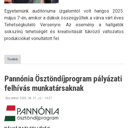
Egyetemünk auditóriuma izgalomtól volt hangos 2025.
május 7-én, amikor a diákok összegyűltek a várva várt éves
Tehetségkutató Versenyre. Az esemény a hallgatók
sokszínű tehetségét és kreativitását tükröző változatos
produkciókat vonultatott fel.
Tovább
(Ki
mit
Tud
a
Pannónia Ösztöndíjprogram pályázati
Nyíregyházi
Egyetemen)
felhívás munkatársaknak
Közzétéve:
2025. 04. 17., cs – 13:27