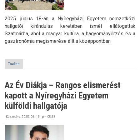
2025. június 18-án a Nyíregyházi Egyetem nemzetközi
hallgatói kirándulás keretében ismét ellátogattak
Szatmárba, ahol a magyar kultúra, a hagyományőrzés és a
gasztronómia megismerése állt a középpontban.
Tovább
(Szatmári
Körút
2025-
ben
Az Év Diákja – Rangos elismerést
is)
kapott a Nyíregyházi Egyetem
külföldi hallgatója
Közzétéve:
2025. 06. 13., p – 08:53