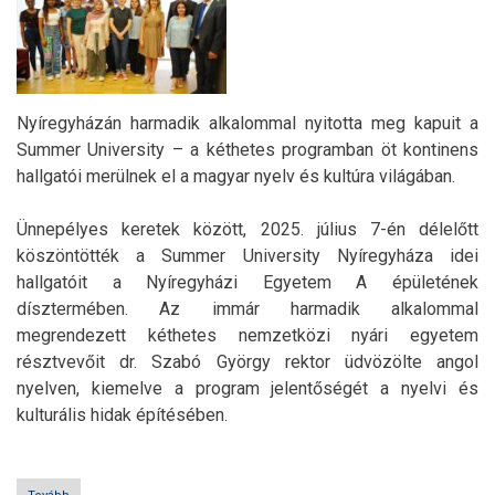
Nyíregyházán harmadik alkalommal nyitotta meg kapuit a
Summer University – a kéthetes programban öt kontinens
hallgatói merülnek el a magyar nyelv és kultúra világában.
Ünnepélyes keretek között, 2025. július 7-én délelőtt
köszöntötték a Summer University Nyíregyháza idei
hallgatóit a Nyíregyházi Egyetem A épületének
dísztermében. Az immár harmadik alkalommal
megrendezett kéthetes nemzetközi nyári egyetem
résztvevőit dr. Szabó György rektor üdvözölte angol
nyelven, kiemelve a program jelentőségét a nyelvi és
kulturális hidak építésében.