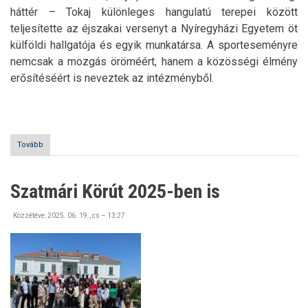
háttér – Tokaj különleges hangulatú terepei között
teljesítette az éjszakai versenyt a Nyíregyházi Egyetem öt
külföldi hallgatója és egyik munkatársa. A sporteseményre
nemcsak a mozgás öröméért, hanem a közösségi élmény
erősítéséért is neveztek az intézményből.
Tovább
(Tokaj
by
Night
Run
Szatmári Körút 2025-ben is
-
A
Nyíregyházi
Közzétéve:
2025. 06. 19., cs – 13:27
Egyetem
nemzetközi
csapata
a
mezőnyben)