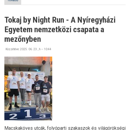
Tovább
(Nemzetközi
program
a
Nyíregyházi
Tokaj by Night Run - A Nyíregyházi
Egyetemen:
ismét
Egyetem nemzetközi csapata a
megrendezésre
került
mezőnyben
a
világot
Közzétéve:
összekötő
2025. 06. 23., h – 10:44
Summer
University)
Macskaköves utcák, folyóparti szakaszok és világörökségi