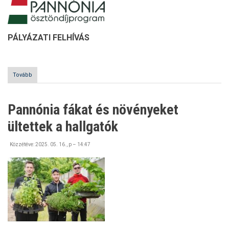
PÁLYÁZATI FELHÍVÁS
Tovább
(Pannónia
Ösztöndíjprogramra
-
Folyamatos
Pannónia fákat és növényeket
a
hallgatói
ültettek a hallgatók
pályázási
lehetőség)
Közzétéve:
2025. 05. 16., p – 14:47