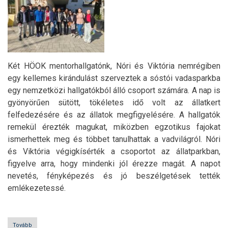
Két HÖOK mentorhallgatónk, Nóri és Viktória nemrégiben
egy kellemes kirándulást szerveztek a sóstói vadasparkba
egy nemzetközi hallgatókból álló csoport számára. A nap is
gyönyörűen sütött, tökéletes idő volt az állatkert
felfedezésére és az állatok megfigyelésére. A hallgatók
remekül érezték magukat, miközben egzotikus fajokat
ismerhettek meg és többet tanulhattak a vadvilágról. Nóri
és Viktória végigkísérték a csoportot az állatparkban,
figyelve arra, hogy mindenki jól érezze magát. A napot
nevetés, fényképezés és jó beszélgetések tették
emlékezetessé.
Tovább
(Látogatás