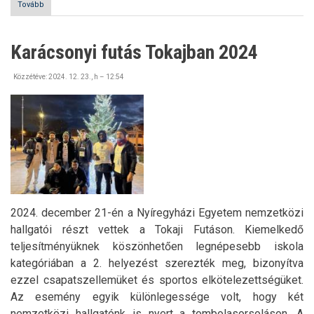
Tovább
(Pannónia
Ösztöndíjprogram
pályázati
felhívás
Karácsonyi futás Tokajban 2024
hallgatóknak)
Közzétéve:
2024. 12. 23., h – 12:54
2024. december 21-én a Nyíregyházi Egyetem nemzetközi
hallgatói részt vettek a Tokaji Futáson. Kiemelkedő
teljesítményüknek köszönhetően legnépesebb iskola
kategóriában a 2. helyezést szerezték meg, bizonyítva
ezzel csapatszellemüket és sportos elkötelezettségüket.
Az esemény egyik különlegessége volt, hogy két
nemzetközi hallgatónk is nyert a tombolasorsoláson. A