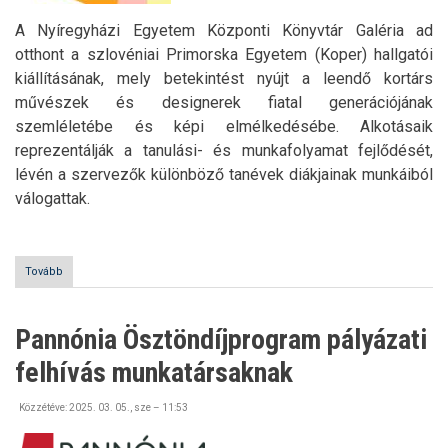
A Nyíregyházi Egyetem Központi Könyvtár Galéria ad
otthont a szlovéniai Primorska Egyetem (Koper) hallgatói
kiállításának, mely betekintést nyújt a leendő kortárs
művészek és designerek fiatal generációjának
szemléletébe és képi elmélkedésébe. Alkotásaik
reprezentálják a tanulási- és munkafolyamat fejlődését,
lévén a szervezők különböző tanévek diákjainak munkáiból
válogattak.
Tovább
(Művészeti
kiállítás
a
Nyíregyházi
Pannónia Ösztöndíjprogram pályázati
Egyetemen)
felhívás munkatársaknak
Közzétéve:
2025. 03. 05., sze – 11:53