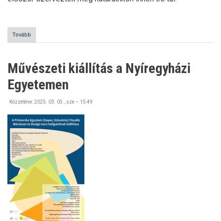
Tovább
(Nemzeti
faültetés
napja
a
Művészeti kiállítás a Nyíregyházi
Nyíregyházi
Egyetemen)
Egyetemen
Közzétéve:
2025. 03. 05., sze – 15:49