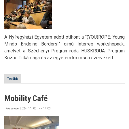
A Nyíregyházi Egyetem adott otthont a “(YOU)ROPE: Young
Minds Bridging Borders!” című Interreg workshopnak,
amelyet a Széchenyi Programiroda HUSKROUA Program
Közös Titkársága és az egyetem közösen szervezett.
Tovább
((YOU)ROPE:
Young
Minds
Bridging
Mobility Café
Borders!
Interreg
workshop)
Közzétéve:
2024. 11. 05., k – 14:03