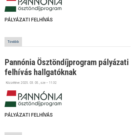
PÁLYÁZATI FELHÍVÁS
Tovább
(Pannónia
Ösztöndíjprogram
pályázati
felhívás
Pannónia Ösztöndíjprogram pályázati
munkatársaknak)
felhívás hallgatóknak
Közzétéve:
2025. 03. 05., sze – 11:32
PÁLYÁZATI FELHÍVÁS