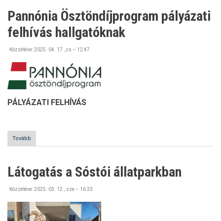
Pannónia Ösztöndíjprogram pályázati
felhívás hallgatóknak
Közzétéve:
2025. 04. 17., cs – 12:47
PÁLYÁZATI FELHÍVÁS
Tovább
(Pannónia
Ösztöndíjprogram
pályázati
felhívás
Látogatás a Sóstói állatparkban
hallgatóknak)
Közzétéve:
2025. 03. 12., sze – 16:33