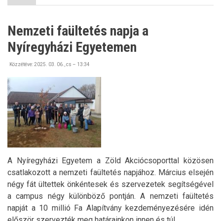
a
Sóstói
állatparkban
Nemzeti faültetés napja a
)
Nyíregyházi Egyetemen
Közzétéve:
2025. 03. 06., cs – 13:34
A Nyíregyházi Egyetem a Zöld Akciócsoporttal közösen
csatlakozott a nemzeti faültetés napjához. Március elsején
négy fát ültettek önkéntesek és szervezetek segítségével
a campus négy különböző pontján. A nemzeti faültetés
napját a 10 millió Fa Alapítvány kezdeményezésére idén
először szervezték meg határainkon innen és túl.