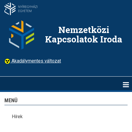
Ugrás
a
tartalomra
Nemzetközi
Kapcsolatok Iroda
Akadálymentes változat
MENÜ
Hírek