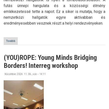
futás ünnepi hangulata és a közösségi élmény
emlékezetessé tette a napot. Ez a siker is mutatja, hogy a
nemzetközi hallgatók egyre aktívabban és
eredményesebben vesznek részt a helyi rendezvényeken.
Tovább
(Karácsonyi
futás
Tokajban
2024)
(YOU)ROPE: Young Minds Bridging
Borders! Interreg workshop
Közzétéve:
2024. 11. 06., sze – 14:11